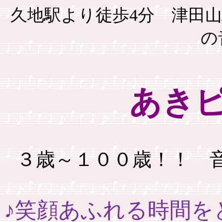
久地駅より徒歩
4
分 津田
の
あき
３歳～１００歳！！ 
♪笑顔あふれる時間を