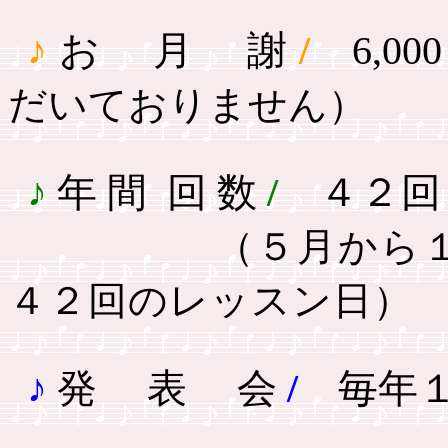
♪
お 月 謝
/
6,000
だいておりません）
♪
年 間
回 数
/
４２回
（５月から
４２回のレッスン日）
♪
発 表 会
/
毎年